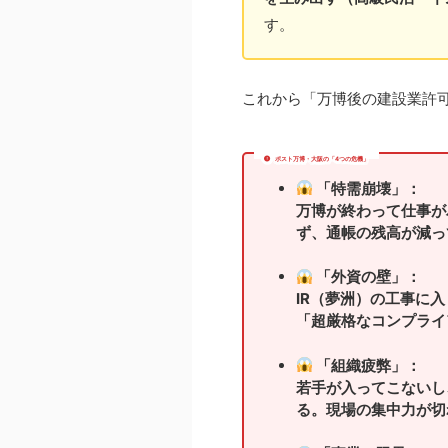
す。
これから「万博後の建設業許
ポスト万博・大阪の「4つの危機」
「特需崩壊」：
万博が終わって仕事が
ず、通帳の残高が減っ
「外資の壁」：
IR（夢洲）の工事に
「超厳格なコンプライ
「組織疲弊」：
若手が入ってこないし
る。現場の集中力が切