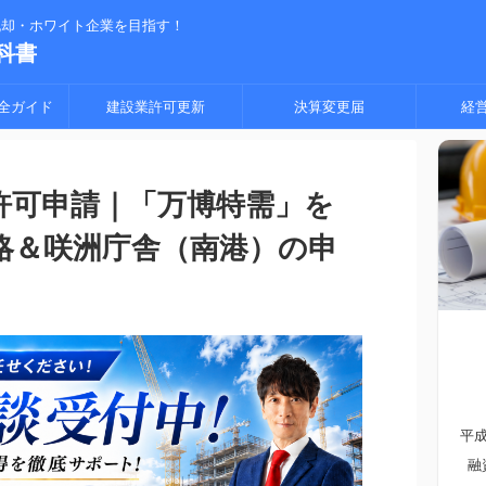
脱却・ホワイト企業を目指す！
科書
全ガイド
建設業許可更新
決算変更届
経
許可申請｜「万博特需」を
略＆咲洲庁舎（南港）の申
平
融