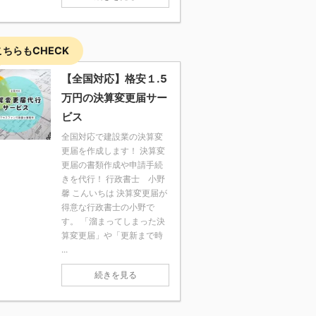
こちらもCHECK
【全国対応】格安１.5
万円の決算変更届サー
ビス
全国対応で建設業の決算変
更届を作成します！ 決算変
更届の書類作成や申請手続
きを代行！ 行政書士 小野
馨 こんいちは 決算変更届が
得意な行政書士の小野で
す。 「溜まってしまった決
算変更届」や「更新まで時
...
続きを見る