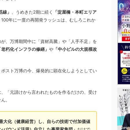
筋線」
、うめきた2期に続く
「淀屋橋・本町エリア
、100年に一度の再開発ラッシュは、むしろこれか
のが、万博期間中に「資材高騰」や「人手不足」を
「老朽化インフラの修繕」
や
「中小ビルの大規模改
、ポスト万博の今、爆発的に顕在化しようとしてい
は、「元請けから言われたものを作るだけの、受け
せん。
最大化（健康経営）し、自らの技術で付加価値
ンバウンド活用）自立した事業家集団」
だけで