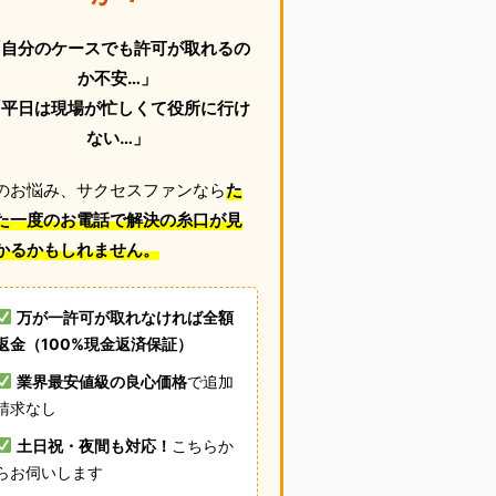
「自分のケースでも許可が取れるの
か不安…」
「平日は現場が忙しくて役所に行け
ない…」
のお悩み、サクセスファンなら
た
た一度のお電話で解決の糸口が見
かるかもしれません。
万が一許可が取れなければ全額
返金（100%現金返済保証）
業界最安値級の良心価格
で追加
請求なし
土日祝・夜間も対応！
こちらか
らお伺いします