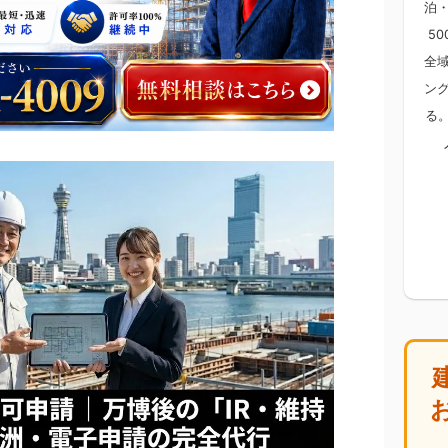
泊
5
全
ン
る