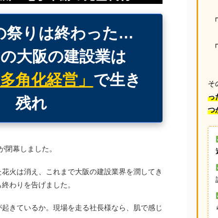
の祭りは終わった…
の大阪の建設業は
「多角化経営」
で生き
そ
っ
残れ
つ
博が閉幕しました。
た花火は消え、これまで大阪の建設業界を潤してき
も終わりを告げました。
が起きているか。現場を走る社長様なら、肌で感じ