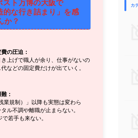
ポスト万博の大阪で
カ
造的な行き詰まり」を感
んか？
定費の圧迫：
引き上げで職人が余り、仕事がないの
ス代などの固定費だけが出ていく。
用難：
（残業規制）」以降も実態は変わら
ンタル不調や離職が止まらない。
ジで若手も来ない。