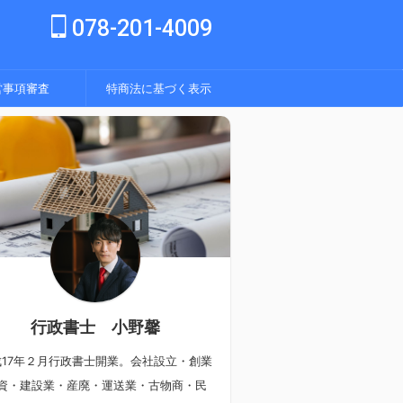
078-201-4009
営事項審査
特商法に基づく表示
行政書士 小野馨
成17年２月行政書士開業。会社設立・創業
資・建設業・産廃・運送業・古物商・民