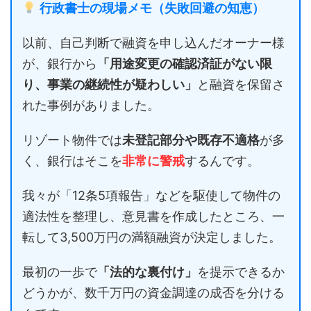
行政書士の現場メモ（失敗回避の知恵）
以前、自己判断で融資を申し込んだオーナー様
が、銀行から
「用途変更の確認済証がない限
り、事業の継続性が疑わしい」
と融資を保留さ
れた事例がありました。
リゾート物件では
未登記部分や既存不適格
が多
く、銀行はそこを
非常に警戒
するんです。
我々が「12条5項報告」などを駆使して物件の
適法性を整理し、意見書を作成したところ、一
転して3,500万円の満額融資が決定しました。
最初の一歩で
「法的な裏付け」
を提示できるか
どうかが、数千万円の資金調達の成否を分ける