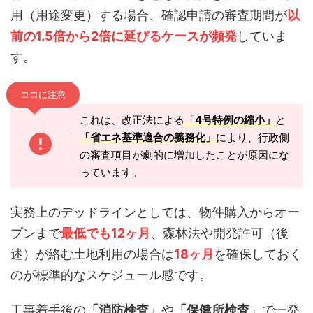
用（用途変更）する場合、確認申請の審査期間が
以
前の1.5倍から2倍に延びるケースが頻発
していま
す。
ココに注意
これは、改正法による
「4号特例の縮小」
と
「省エネ基準適合の義務化」
により、行政側
の審査項目が劇的に増加したことが原因にな
っています。
実務上のデッドラインとしては、物件購入からオー
プンまで
最低でも12ヶ月
、森林法や開発許可（後
述）が絡む土地利用の場合は
18ヶ月
を確保しておく
のが標準的なスケジュール感です。
工事着手後の
「消防検査」
や
「保健所検査
」で一発