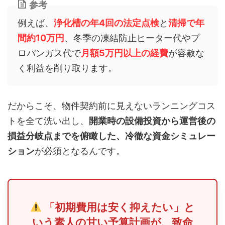
参考
例えば、
浄化槽の年4回の法定点検
と
清掃で年
間約10万円
、冬季の凍結防止ヒーター代やプ
ロパンガス代で
月額5万円以上の経費
が容赦な
く利益を削り取ります。
だからこそ、物件契約前に見えないランニングコス
トを全て洗い出し、
開業時の設備投資から運営後の
損益分岐点までを俯瞰した、冷徹な資金シミュレー
ション
が必須となるんです。
「初期費用は安く抑えたい」と
いう素人の甘い予算計画が、致命