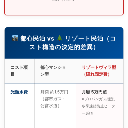
都心民泊 vs
リゾート民泊（コ
スト構造の決定的差異）
コスト項
都心マンショ
リゾートヴィラ型
目
ン型
（隠れ固定費）
光熱水費
月額 約1.5万円
月額 5万円超
（都市ガス・
※プロパンガス指定、
公営水道）
冬季凍結防止ヒータ
ー必須