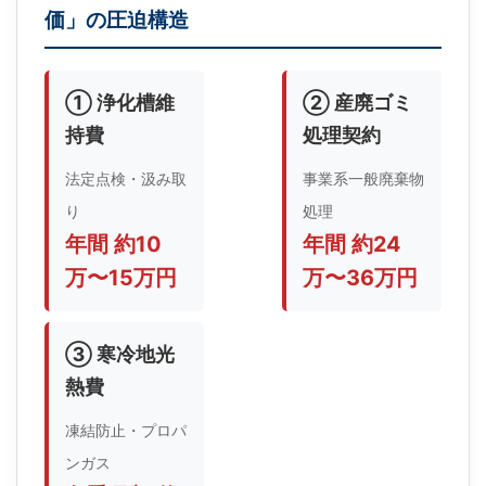
価」の圧迫構造
① 浄化槽維
② 産廃ゴミ
持費
処理契約
法定点検・汲み取
事業系一般廃棄物
り
処理
年間 約10
年間 約24
万〜15万円
万〜36万円
③ 寒冷地光
熱費
凍結防止・プロパ
ンガス