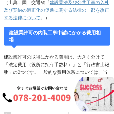
（出典：国土交通省『
建設業法及び公共工事の入札
及び契約の適正化の促進に関する法律の一部を改正
する法律について
』）
建設業許可の内装工事申請にかかる費用相
場
建設業許可の取得にかかる費用は、大きく分けて
「法定費用（役所に払う手数料）」と「行政書士報
酬」の2つです。一般的な費用体系については、当
サイトの
「建設業許可の費用相場まとめ」
をご覧い
ただければと思いますが、ここでは
内装工事業者が
申請する際に発生しがちな「プラスアルファのコス
ト要因」
について触れておきます。